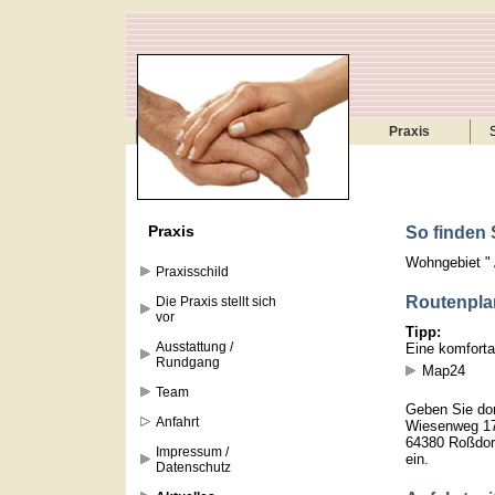
Praxis
Praxis
So finden 
Wohngebiet " 
Praxisschild
Routenpla
Die Praxis stellt sich
vor
Tipp:
Ausstattung /
Eine komforta
Rundgang
Map24
Team
Geben Sie dor
Anfahrt
Wiesenweg 1
64380 Roßdor
Impressum /
ein.
Datenschutz